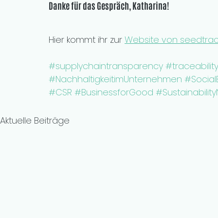
Danke für das Gespräch, 
Katharina
!
Hier kommt ihr zur 
Website von seedtra
#supplychaintransparency
#traceabilit
#NachhaltigkeitimUnternehmen
#Social
#CSR
#BusinessforGood
#Sustainabilit
Aktuelle Beiträge