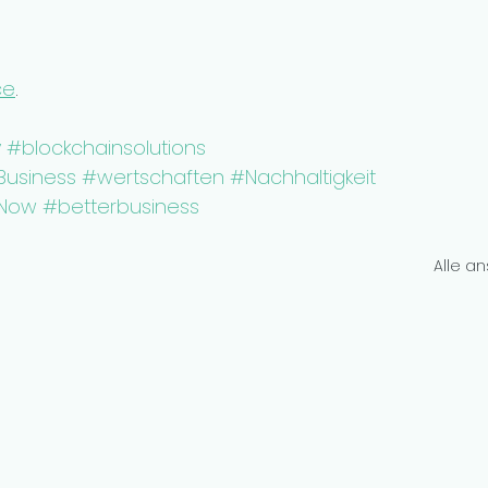
ce
.
y
#blockchainsolutions
Business
#wertschaften
#Nachhaltigkeit
yNow
#betterbusiness
Alle a