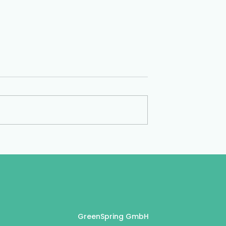
eitimUnternehmen |
#NachhaltigkeitimUnternehmen
IRSA
GreenSpring GmbH