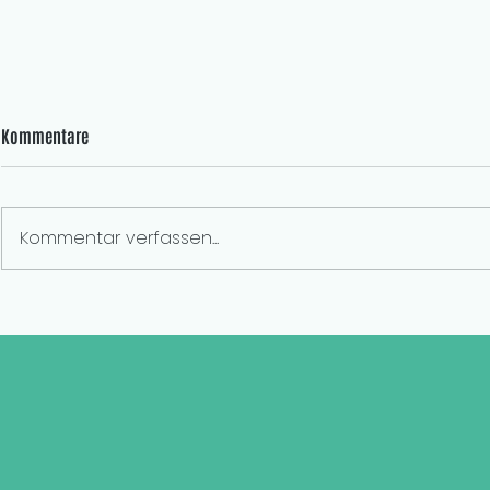
Kommentare
Kommentar verfassen...
#NachhaltigkeitimUnternehmen |
#Nachhaltigk
Global Impact Alliance
Ragnarson