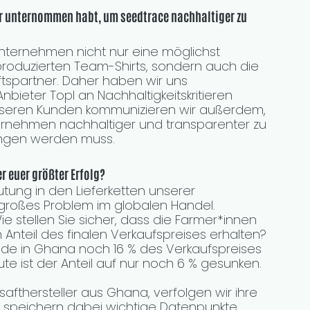
ihr unternommen habt, um seedtrace nachhaltiger zu 
nternehmen nicht nur eine möglichst 
 produzierten Team-Shirts, sondern auch die 
spartner. Daher haben wir uns 
bieter Topl an Nachhaltigkeitskritieren 
unseren Kunden kommunizieren wir außerdem, 
nternehmen nachhaltiger und transparenter zu 
gangen werden muss.
r euer größter Erfolg?
ung in den Lieferketten unserer 
 großes Problem im globalen Handel. 
e stellen Sie sicher, dass die Farmer*innen 
 Anteil des finalen Verkaufspreises erhalten? 
de in Ghana noch 16 % des Verkaufspreises 
te ist der Anteil auf nur noch 6 % gesunken.
fthersteller aus Ghana, verfolgen wir ihre 
d speichern dabei wichtige Datenpunkte 