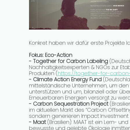
Konkret haben wir dafür erste Projekte la
Fokus: Eco-Action
- Together for Carbon Labeling
 (Deutsch
Nachhaltigkeitsexperten & NGOs zur Eta
Produkten (
https://together-for-carbon-
- Climate Action Energy Fund
 (Deutschla
mittelständische Unternehmen, um den 
unterstützen und um, bilanziell oder üb
Erneuerbaren Energien versorgt zu wer
- Carbon Sequestration Project
 (Brasili
im aktuellen Markt des “Carbon Offsetting
sondern generieren Impact Investment M
- Maat 
(Brasilien): MAAT ist ein Lern- und
bewusste und gelebte Ökologie inmitten 