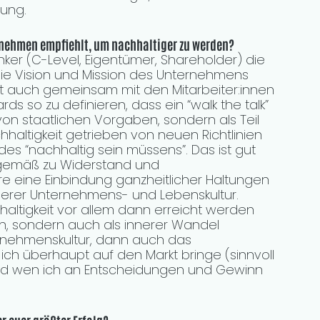
nung.
ternehmen empfiehlt, um nachhaltiger zu werden?
ker (C-Level, Eigentümer, Shareholder) die 
ie Vision und Mission des Unternehmens 
 auch gemeinsam mit den Mitarbeiter:innen 
ds so zu definieren, dass ein “walk the talk” 
von staatlichen Vorgaben, sondern als Teil 
hhaltigkeit getrieben von neuen Richtlinien 
des “nachhaltig sein müssens”. Das ist gut 
rgemäß zu Widerstand und 
e eine Einbindung ganzheitlicher Haltungen 
unserer Unternehmens- und Lebenskultur. 
haltigkeit vor allem dann erreicht werden 
un, sondern auch als innerer Wandel 
ernehmenskultur, dann auch das 
ich überhaupt auf den Markt bringe (sinnvoll 
nd wen ich an Entscheidungen und Gewinn 