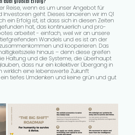
r euer größter Erfolg?
r Reise, wenn es um unser Angebot für 
Investoren geht. Dieses lancieren wir im Q1 
 ein Erfolg ist, ist dass sich in diesen Zeiten 
efunden hat, das kontinuierlich und pro-
es arbeitet - einfach, weil wir an unsere 
s tiefgreifenden Wandels und es ist an der 
n zusammenkommen und kooperieren. Das 
tigkeitsziele hinaus – denn diese greifen 
ie Haltung und die Systeme, die überhaupt 
auben, dass nur ein kollektiver Übergang in 
n wirklich eine lebenswerte Zukunft 
 ein tiefes Umdenken und keine grün und gut 