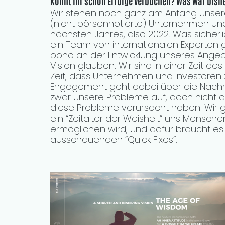
Könnt ihr schon Erfolge verbuchen? Was war bishe
Wir stehen noch ganz am Anfang unsere
(nicht börsennotierte) Unternehmen und 
nächsten Jahres, also 2022. Was sicherlich
ein Team von internationalen Experten g
bono an der Entwicklung unseres Angebot
Vision glauben. Wir sind in einer Zeit de
Zeit, dass Unternehmen und Investore
Engagement geht dabei über die Nachhal
zwar unsere Probleme auf, doch nicht d
diese Probleme verursacht haben. Wir gl
ein “Zeitalter der Weisheit” uns Mensche
ermöglichen wird, und dafür braucht es
ausschauenden “Quick Fixes”.