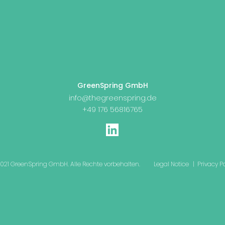
GreenSpring GmbH
info@thegreenspring.de
+49 176 56816765
021 GreenSpring GmbH. Alle Rechte vorbehalten.
Legal Notice
| Privacy Po